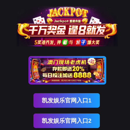
凯发娱乐官网入口1
凯发娱乐官网入口2